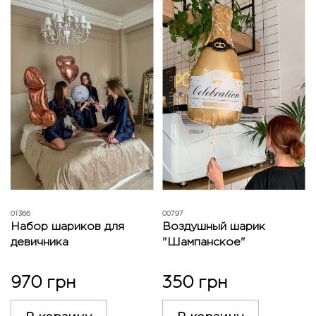
01366
00797
Набор шариков для
Воздушный шарик
девичника
"Шампанское"
970 грн
350 грн