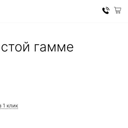
истой гамме
в 1 клик