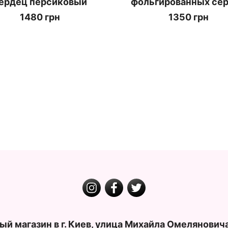
ердец персиковый
фольгированных се
1480 грн
1350 грн
ный магазин в г. Киев, улица Михайла Омелянови