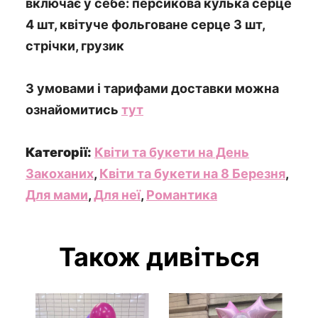
включає у себе: персикова кулька серце
4 шт, квітуче фольговане серце 3 шт,
стрічки, грузик
З умовами і тарифами доставки можна
ознайомитись
тут
Категорії:
Квіти та букети на День
Закоханих
,
Квіти та букети на 8 Березня
,
Для мами
,
Для неї
,
Романтика
Також дивіться